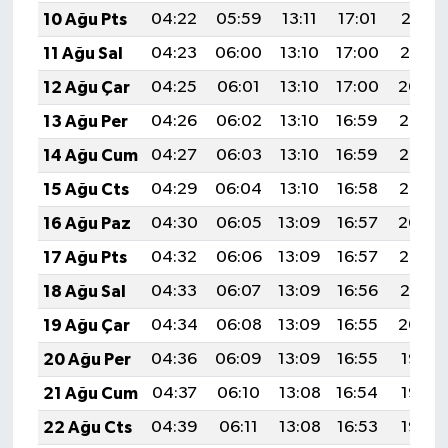
UŞAK
10 Ağu Pts
04:22
05:59
13:11
17:01
20:12
11 Ağu Sal
04:23
06:00
13:10
17:00
20:10
YURT
12 Ağu Çar
04:25
06:01
13:10
17:00
20:09
13 Ağu Per
04:26
06:02
13:10
16:59
20:08
14 Ağu Cum
04:27
06:03
13:10
16:59
20:07
15 Ağu Cts
04:29
06:04
13:10
16:58
20:05
16 Ağu Paz
04:30
06:05
13:09
16:57
20:04
17 Ağu Pts
04:32
06:06
13:09
16:57
20:03
18 Ağu Sal
04:33
06:07
13:09
16:56
20:01
19 Ağu Çar
04:34
06:08
13:09
16:55
20:00
20 Ağu Per
04:36
06:09
13:09
16:55
19:58
21 Ağu Cum
04:37
06:10
13:08
16:54
19:57
22 Ağu Cts
04:39
06:11
13:08
16:53
19:55