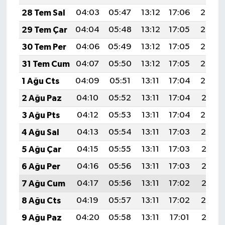
YEREL
28 Tem Sal
04:03
05:47
13:12
17:06
20:26
AFYON
29 Tem Çar
04:04
05:48
13:12
17:05
20:25
30 Tem Per
04:06
05:49
13:12
17:05
20:24
AFYONKARAHİSAR
31 Tem Cum
04:07
05:50
13:12
17:05
20:23
AYDIN
1 Ağu Cts
04:09
05:51
13:11
17:04
20:22
2 Ağu Paz
04:10
05:52
13:11
17:04
20:21
DENİZLİ
3 Ağu Pts
04:12
05:53
13:11
17:04
20:20
İZMİR
4 Ağu Sal
04:13
05:54
13:11
17:03
20:19
5 Ağu Çar
04:15
05:55
13:11
17:03
20:18
KÜTAHYA
6 Ağu Per
04:16
05:56
13:11
17:03
20:17
MANİSA
7 Ağu Cum
04:17
05:56
13:11
17:02
20:15
8 Ağu Cts
04:19
05:57
13:11
17:02
20:14
MUĞLA
9 Ağu Paz
04:20
05:58
13:11
17:01
20:13