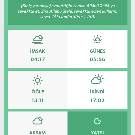
(Bir iş yapmaya) azmettiğin zaman Allâhü Teâlâ'ya
DÜNYA
tevekkül et. Zira Allâhü Teâlâ, tevekkül eden kullarını
sever. (Âl-i İmrân Sûresi, 159)
EGE
EĞİTİM
İMSAK
GÜNEŞ
EKOLOJİ VE ÇEVRE
04:17
05:56
BİLİM VE TEKNOLOJİ
GENEL
ÖĞLE
İKINDI
13:11
17:02
GÜNDEM
HABERDE İNSAN
AKŞAM
YATSI
KÜLTÜR SANAT