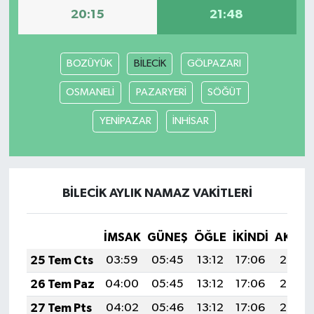
20:15
21:48
MAGAZİN
BOZÜYÜK
BİLECİK
GÖLPAZARI
ÖZEL HABER
OSMANELİ
PAZARYERİ
SÖĞÜT
SAĞLIK
YENİPAZAR
İNHİSAR
ŞİRKET HABERLERİ
SİYASET
BİLECİK AYLIK NAMAZ VAKITLERI
SPOR
İMSAK
GÜNEŞ
ÖĞLE
İKINDI
AKŞA
TEKNOLOJİ
25 Tem Cts
03:59
05:45
13:12
17:06
20:29
YAŞAM
26 Tem Paz
04:00
05:45
13:12
17:06
20:28
27 Tem Pts
04:02
05:46
13:12
17:06
20:27