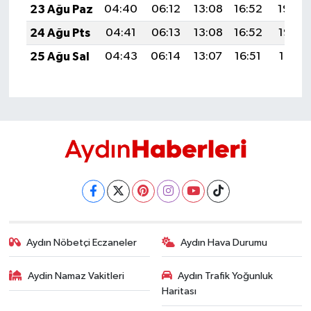
23 Ağu Paz
04:40
06:12
13:08
16:52
19:54
24 Ağu Pts
04:41
06:13
13:08
16:52
19:52
25 Ağu Sal
04:43
06:14
13:07
16:51
19:51
Aydın Nöbetçi Eczaneler
Aydın Hava Durumu
Aydin Namaz Vakitleri
Aydın Trafik Yoğunluk
Haritası