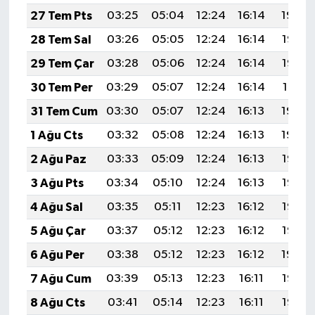
YEREL
27 Tem Pts
03:25
05:04
12:24
16:14
19:34
28 Tem Sal
03:26
05:05
12:24
16:14
19:33
AFYON
29 Tem Çar
03:28
05:06
12:24
16:14
19:32
AFYONKARAHİSAR
30 Tem Per
03:29
05:07
12:24
16:14
19:31
31 Tem Cum
03:30
05:07
12:24
16:13
19:30
AYDIN
1 Ağu Cts
03:32
05:08
12:24
16:13
19:29
DENİZLİ
2 Ağu Paz
03:33
05:09
12:24
16:13
19:28
3 Ağu Pts
03:34
05:10
12:24
16:13
19:27
İZMİR
4 Ağu Sal
03:35
05:11
12:23
16:12
19:26
KÜTAHYA
5 Ağu Çar
03:37
05:12
12:23
16:12
19:25
6 Ağu Per
03:38
05:12
12:23
16:12
19:24
MANİSA
7 Ağu Cum
03:39
05:13
12:23
16:11
19:23
MUĞLA
8 Ağu Cts
03:41
05:14
12:23
16:11
19:22