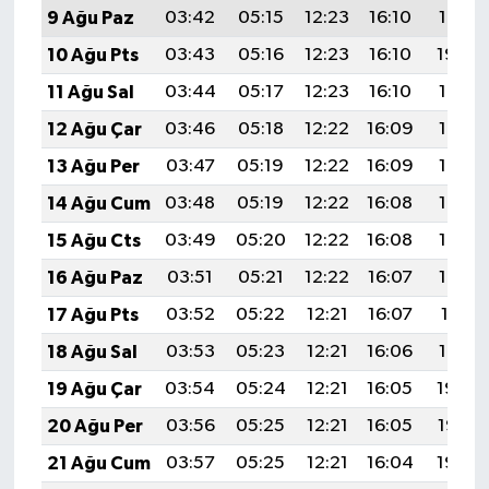
9 Ağu Paz
03:42
05:15
12:23
16:10
19:21
UŞAK
10 Ağu Pts
03:43
05:16
12:23
16:10
19:20
YURT
11 Ağu Sal
03:44
05:17
12:23
16:10
19:18
12 Ağu Çar
03:46
05:18
12:22
16:09
19:17
13 Ağu Per
03:47
05:19
12:22
16:09
19:16
14 Ağu Cum
03:48
05:19
12:22
16:08
19:15
15 Ağu Cts
03:49
05:20
12:22
16:08
19:14
16 Ağu Paz
03:51
05:21
12:22
16:07
19:12
17 Ağu Pts
03:52
05:22
12:21
16:07
19:11
18 Ağu Sal
03:53
05:23
12:21
16:06
19:10
19 Ağu Çar
03:54
05:24
12:21
16:05
19:08
20 Ağu Per
03:56
05:25
12:21
16:05
19:07
21 Ağu Cum
03:57
05:25
12:21
16:04
19:06