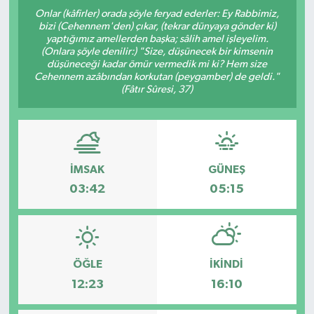
Onlar (kâfirler) orada şöyle feryad ederler: Ey Rabbimiz,
DÜNYA
bizi (Cehennem'den) çıkar, (tekrar dünyaya gönder ki)
yaptığımız amellerden başka; sâlih amel işleyelim.
(Onlara şöyle denilir:) "Size, düşünecek bir kimsenin
EGE
düşüneceği kadar ömür vermedik mi ki? Hem size
Cehennem azâbından korkutan (peygamber) de geldi."
(Fâtır Sûresi, 37)
EĞİTİM
EKOLOJİ VE ÇEVRE
BİLİM VE TEKNOLOJİ
İMSAK
GÜNEŞ
03:42
05:15
GENEL
GÜNDEM
ÖĞLE
İKINDI
HABERDE İNSAN
12:23
16:10
KÜLTÜR SANAT