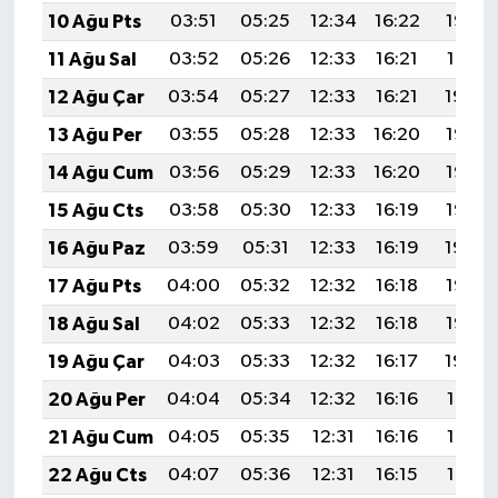
UŞAK
10 Ağu Pts
03:51
05:25
12:34
16:22
19:32
11 Ağu Sal
03:52
05:26
12:33
16:21
19:31
YURT
12 Ağu Çar
03:54
05:27
12:33
16:21
19:29
13 Ağu Per
03:55
05:28
12:33
16:20
19:28
14 Ağu Cum
03:56
05:29
12:33
16:20
19:27
15 Ağu Cts
03:58
05:30
12:33
16:19
19:26
16 Ağu Paz
03:59
05:31
12:33
16:19
19:24
17 Ağu Pts
04:00
05:32
12:32
16:18
19:23
18 Ağu Sal
04:02
05:33
12:32
16:18
19:22
19 Ağu Çar
04:03
05:33
12:32
16:17
19:20
20 Ağu Per
04:04
05:34
12:32
16:16
19:19
21 Ağu Cum
04:05
05:35
12:31
16:16
19:18
22 Ağu Cts
04:07
05:36
12:31
16:15
19:16