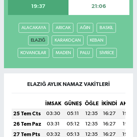
19:37
21:06
MAGAZİN
ALACAKAYA
ARICAK
AĞIN
BASKİL
ÖZEL HABER
ELAZIĞ
KARAKOÇAN
KEBAN
SAĞLIK
KOVANCILAR
MADEN
PALU
SİVRİCE
ŞİRKET HABERLERİ
SİYASET
ELAZIĞ AYLIK NAMAZ VAKITLERI
SPOR
İMSAK
GÜNEŞ
ÖĞLE
İKINDI
AKŞA
TEKNOLOJİ
25 Tem Cts
03:30
05:11
12:35
16:27
19:48
YAŞAM
26 Tem Paz
03:31
05:12
12:35
16:27
19:47
27 Tem Pts
03:32
05:13
12:35
16:27
19:46