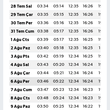
YEREL
28 Tem Sal
03:34
05:14
12:35
16:26
19:46
AFYON
29 Tem Çar
03:35
05:15
12:35
16:26
19:45
30 Tem Per
03:36
05:16
12:35
16:26
19:44
AFYONKARAHİSAR
31 Tem Cum
03:38
05:17
12:35
16:26
19:43
AYDIN
1 Ağu Cts
03:39
05:17
12:35
16:25
19:42
2 Ağu Paz
03:40
05:18
12:35
16:25
19:41
DENİZLİ
3 Ağu Pts
03:42
05:19
12:34
16:25
19:40
İZMİR
4 Ağu Sal
03:43
05:20
12:34
16:24
19:39
5 Ağu Çar
03:44
05:21
12:34
16:24
19:38
KÜTAHYA
6 Ağu Per
03:46
05:22
12:34
16:24
19:37
MANİSA
7 Ağu Cum
03:47
05:23
12:34
16:23
19:35
8 Ağu Cts
03:48
05:24
12:34
16:23
19:34
MUĞLA
9 Ağu Paz
03:50
05:25
12:34
16:22
19:33