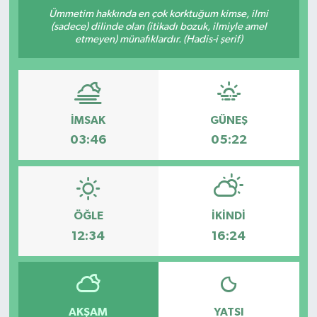
Ümmetim hakkında en çok korktuğum kimse, ilmi
DÜNYA
(sadece) dilinde olan (itikadı bozuk, ilmiyle amel
etmeyen) münafıklardır. (Hadis-i şerif)
EGE
EĞİTİM
İMSAK
GÜNEŞ
EKOLOJİ VE ÇEVRE
03:46
05:22
BİLİM VE TEKNOLOJİ
GENEL
ÖĞLE
İKINDI
12:34
16:24
GÜNDEM
HABERDE İNSAN
AKŞAM
YATSI
KÜLTÜR SANAT