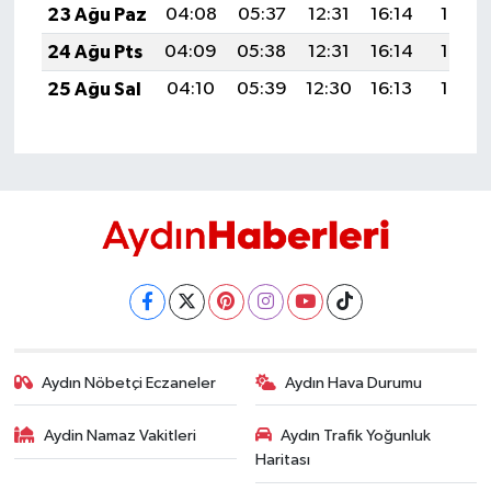
23 Ağu Paz
04:08
05:37
12:31
16:14
19:15
24 Ağu Pts
04:09
05:38
12:31
16:14
19:13
25 Ağu Sal
04:10
05:39
12:30
16:13
19:12
Aydın Nöbetçi Eczaneler
Aydın Hava Durumu
Aydin Namaz Vakitleri
Aydın Trafik Yoğunluk
Haritası