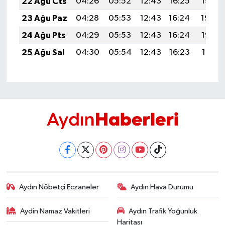
22 Ağu Cts
04:26
05:52
12:43
16:25
19:25
23 Ağu Paz
04:28
05:53
12:43
16:24
19:24
24 Ağu Pts
04:29
05:53
12:43
16:24
19:22
25 Ağu Sal
04:30
05:54
12:43
16:23
19:21
Aydın Nöbetçi Eczaneler
Aydın Hava Durumu
Aydin Namaz Vakitleri
Aydın Trafik Yoğunluk
Haritası