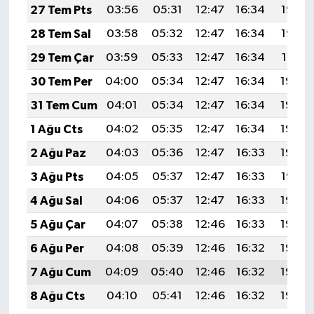
YEREL
27 Tem Pts
03:56
05:31
12:47
16:34
19:53
28 Tem Sal
03:58
05:32
12:47
16:34
19:52
AFYON
29 Tem Çar
03:59
05:33
12:47
16:34
19:51
AFYONKARAHİSAR
30 Tem Per
04:00
05:34
12:47
16:34
19:50
31 Tem Cum
04:01
05:34
12:47
16:34
19:49
AYDIN
1 Ağu Cts
04:02
05:35
12:47
16:34
19:49
DENİZLİ
2 Ağu Paz
04:03
05:36
12:47
16:33
19:48
3 Ağu Pts
04:05
05:37
12:47
16:33
19:47
İZMİR
4 Ağu Sal
04:06
05:37
12:47
16:33
19:46
KÜTAHYA
5 Ağu Çar
04:07
05:38
12:46
16:33
19:45
6 Ağu Per
04:08
05:39
12:46
16:32
19:44
MANİSA
7 Ağu Cum
04:09
05:40
12:46
16:32
19:43
MUĞLA
8 Ağu Cts
04:10
05:41
12:46
16:32
19:42