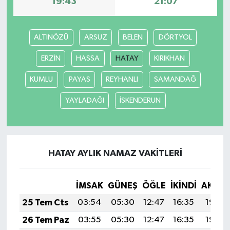
19:43
21:07
MAGAZİN
ALTINÖZÜ
ARSUZ
BELEN
DÖRTYOL
ÖZEL HABER
ERZİN
HASSA
HATAY
KIRIKHAN
SAĞLIK
KUMLU
PAYAS
REYHANLI
SAMANDAĞ
YAYLADAĞI
İSKENDERUN
ŞİRKET HABERLERİ
SİYASET
HATAY AYLIK NAMAZ VAKITLERI
SPOR
TEKNOLOJİ
İMSAK
GÜNEŞ
ÖĞLE
İKINDI
AKŞA
25 Tem Cts
03:54
05:30
12:47
16:35
19:54
YAŞAM
26 Tem Paz
03:55
05:30
12:47
16:35
19:54