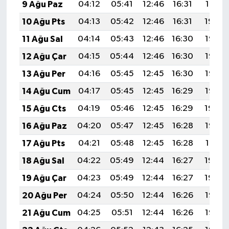
9 Ağu Paz
04:12
05:41
12:46
16:31
19:41
UŞAK
10 Ağu Pts
04:13
05:42
12:46
16:31
19:39
YURT
11 Ağu Sal
04:14
05:43
12:46
16:30
19:38
12 Ağu Çar
04:15
05:44
12:46
16:30
19:37
13 Ağu Per
04:16
05:45
12:45
16:30
19:36
14 Ağu Cum
04:17
05:45
12:45
16:29
19:35
15 Ağu Cts
04:19
05:46
12:45
16:29
19:34
16 Ağu Paz
04:20
05:47
12:45
16:28
19:33
17 Ağu Pts
04:21
05:48
12:45
16:28
19:31
18 Ağu Sal
04:22
05:49
12:44
16:27
19:30
19 Ağu Çar
04:23
05:49
12:44
16:27
19:29
20 Ağu Per
04:24
05:50
12:44
16:26
19:28
21 Ağu Cum
04:25
05:51
12:44
16:26
19:26