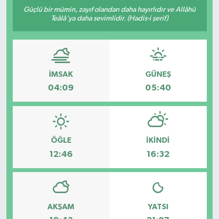
Güçlü bir mümin, zayıf olandan daha hayırlıdır ve Allâhü
DÜNYA
Teâlâ'ya daha sevimlidir. (Hadis-i şerif)
EGE
EĞİTİM
İMSAK
GÜNEŞ
04:09
05:40
EKOLOJİ VE ÇEVRE
BİLİM VE TEKNOLOJİ
ÖĞLE
İKINDI
GENEL
12:46
16:32
GÜNDEM
HABERDE İNSAN
AKŞAM
YATSI
KÜLTÜR SANAT