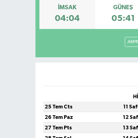
İMSAK
GÜNEŞ
DÜNYA
04:04
05:41
EGE
AKPI
EĞİTİM
EKOLOJİ VE ÇEVRE
BİLİM VE TEKNOLOJİ
GENEL
H
GÜNDEM
25 Tem Cts
11 Sa
26 Tem Paz
12 Sa
HABERDE İNSAN
27 Tem Pts
13 Sa
KÜLTÜR SANAT