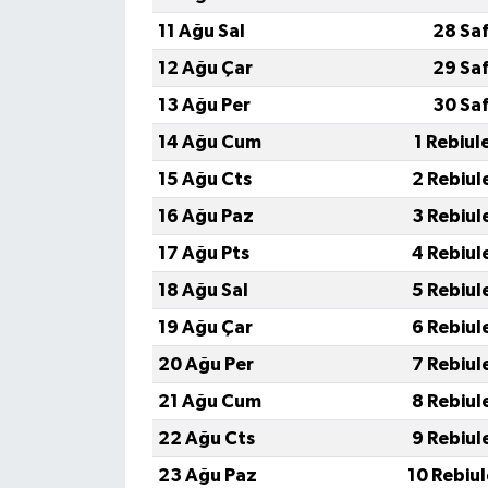
YEREL
11 Ağu Sal
28 Sa
AFYON
12 Ağu Çar
29 Sa
13 Ağu Per
30 Sa
AFYONKARAHİSAR
14 Ağu Cum
1 Rebiul
AYDIN
15 Ağu Cts
2 Rebiul
16 Ağu Paz
3 Rebiul
DENİZLİ
17 Ağu Pts
4 Rebiul
İZMİR
18 Ağu Sal
5 Rebiul
19 Ağu Çar
6 Rebiul
KÜTAHYA
20 Ağu Per
7 Rebiul
MANİSA
21 Ağu Cum
8 Rebiul
22 Ağu Cts
9 Rebiul
MUĞLA
23 Ağu Paz
10 Rebiu