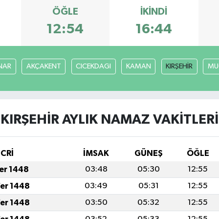
ÖĞLE
İKINDI
12:54
16:44
NAR
AKÇAKENT
CICEKDAGI
KAMAN
KIRŞEHİR
MU
KIRŞEHİR AYLIK NAMAZ VAKITLERI
İCRİ
İMSAK
GÜNEŞ
ÖĞLE
fer 1448
03:48
05:30
12:55
fer 1448
03:49
05:31
12:55
fer 1448
03:50
05:32
12:55