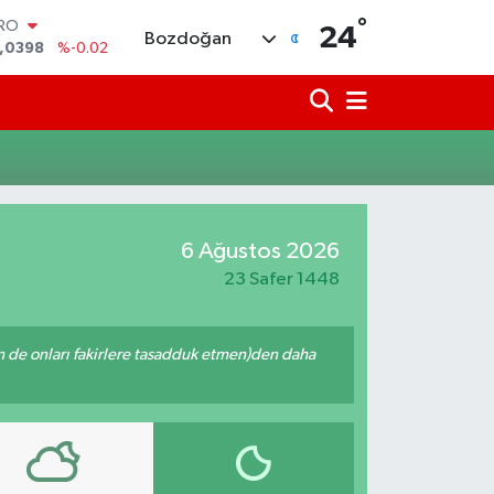
°
URO
24
Bozdoğan
,0398
%-0.02
ERLİN
,1581
%0.16
AM ALTIN
08.83
%4.44
ST100
.703
%11
TCOIN
.927,78
%1.32
6 Ağustos 2026
OLAR
,5894
%0.08
23 Safer 1448
enin de onları fakirlere tasadduk etmen)den daha