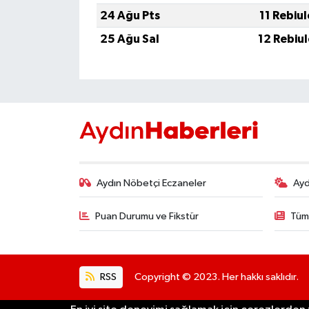
UŞAK
24 Ağu Pts
11 Rebiu
25 Ağu Sal
12 Rebiu
YURT
Aydın Nöbetçi Eczaneler
Ayd
Puan Durumu ve Fikstür
Tüm
RSS
Copyright © 2023. Her hakkı saklıdır.