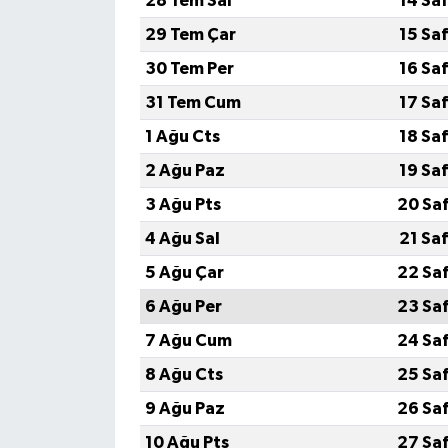
28 Tem Sal
14 Sa
29 Tem Çar
15 Sa
MAGAZİN
30 Tem Per
16 Sa
ÖZEL HABER
31 Tem Cum
17 Sa
1 Ağu Cts
18 Sa
SAĞLIK
2 Ağu Paz
19 Sa
ŞİRKET HABERLERİ
3 Ağu Pts
20 Sa
4 Ağu Sal
21 Sa
SİYASET
5 Ağu Çar
22 Sa
SPOR
6 Ağu Per
23 Sa
7 Ağu Cum
24 Sa
TEKNOLOJİ
8 Ağu Cts
25 Sa
YAŞAM
9 Ağu Paz
26 Sa
10 Ağu Pts
27 Sa