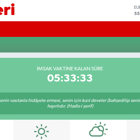
E
55
ST
64
GR
65
Bİ
13
BI
64
İMSAK VAKTINE KALAN SÜRE
D
05:33:32
47
n senin vasıtanla hidâyete ermesi, senin için kızıl develer (bahşedilip s
hayırlıdır. (Hadis-i şerif)