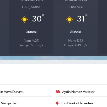
12 AĞUSTOS
13 AĞUSTOS
ÇARŞAMBA
PERŞEMBE
°
°
30
31
Güneşli
Güneşli
Nem: %25
Nem: %22
Rüzgar: 5.61 m/s
Rüzgar: 6.19 m/s
ın Hava Durumu
Aydin Namaz Vakitleri
 Manşetler
Son Dakika Haberleri