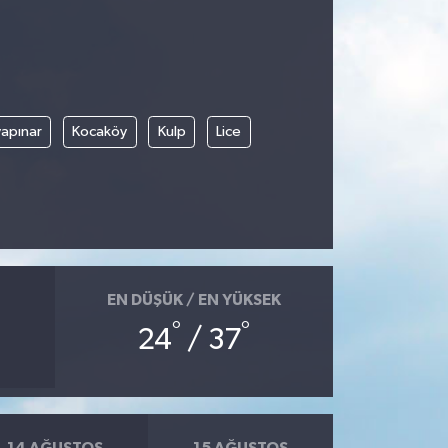
apınar
Kocaköy
Kulp
Lice
EN DÜŞÜK / EN YÜKSEK
°
°
24
/ 37