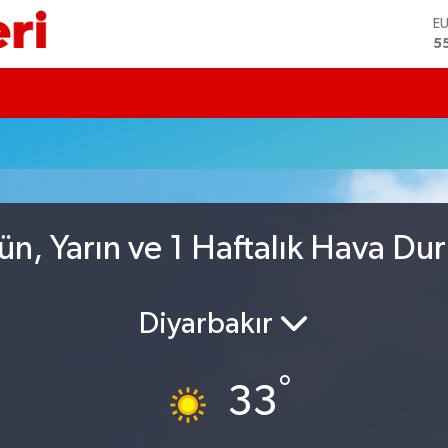
E
5
S
6
G
6
B
1
B
6
D
n, Yarın ve 1 Haftalık Hava Du
4
Diyarbakır
°
33