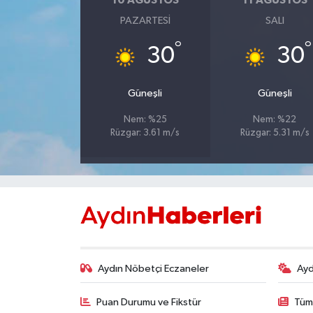
10 AĞUSTOS
11 AĞUSTOS
PAZARTESI
SALI
MAGAZİN
°
°
30
30
ÖZEL HABER
Güneşli
Güneşli
SAĞLIK
Nem: %25
Nem: %22
Rüzgar: 3.61 m/s
Rüzgar: 5.31 m/s
ŞİRKET HABERLERİ
SİYASET
SPOR
TEKNOLOJİ
Aydın Nöbetçi Eczaneler
Ayd
YAŞAM
Puan Durumu ve Fikstür
Tüm