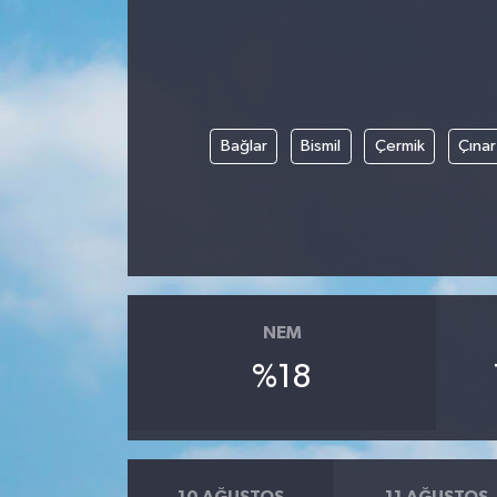
DÜNYA
EGE
Bağlar
Bismil
Çermik
Çınar
EĞİTİM
EKOLOJİ VE ÇEVRE
BİLİM VE TEKNOLOJİ
GENEL
NEM
%18
GÜNDEM
HABERDE İNSAN
KÜLTÜR SANAT