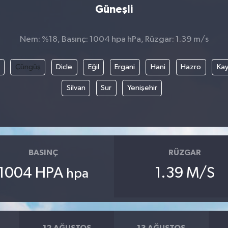
Güneşli
Nem: %18, Basınç: 1004 hpa hPa, Rüzgar: 1.39 m/s
Çüngüş
Dicle
Eğil
Ergani
Hani
Hazro
Kay
Silvan
Sur
Yenişehir
BASINÇ
RÜZGAR
1004 HPA
1.39 M/S
hpa