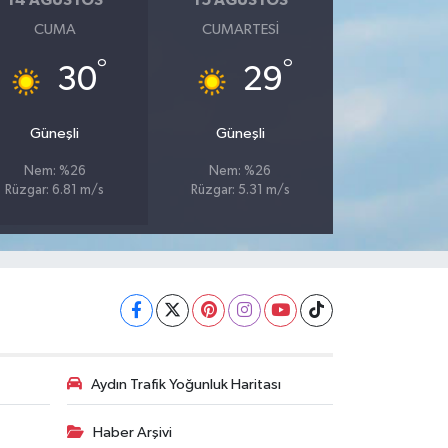
14 AĞUSTOS
15 AĞUSTOS
CUMA
CUMARTESI
°
°
30
29
Güneşli
Güneşli
Nem: %26
Nem: %26
Rüzgar: 6.81 m/s
Rüzgar: 5.31 m/s
Aydın Trafik Yoğunluk Haritası
Haber Arşivi