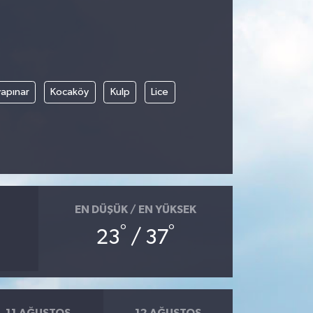
apınar
Kocaköy
Kulp
Lice
EN DÜŞÜK / EN YÜKSEK
°
°
23
/ 37