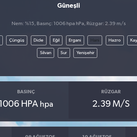
Güneşli
Nem: %15, Basınç: 1006 hpa hPa, Rüzgar: 2.39 m/s
Çüngüş
Dicle
Eğil
Ergani
Hani
Hazro
Kay
Silvan
Sur
Yenişehir
BASINÇ
RÜZGAR
1006 HPA
2.39 M/S
hpa