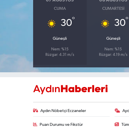
07 AĞUSTOS
08 AĞUSTOS
CUMA
CUMARTESI
MAGAZİN
°
°
30
30
ÖZEL HABER
Güneşli
Güneşli
SAĞLIK
Nem: %15
Nem: %15
Rüzgar: 4.31 m/s
Rüzgar: 4.19 m/s
ŞİRKET HABERLERİ
SİYASET
SPOR
TEKNOLOJİ
Aydın Nöbetçi Eczaneler
Ayd
YAŞAM
Puan Durumu ve Fikstür
Tüm