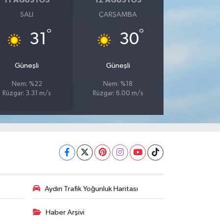
11 AĞUSTOS
12 AĞUSTOS
SALI
ÇARŞAMBA
°
°
31
30
Güneşli
Güneşli
Nem: %22
Nem: %18
Rüzgar: 3.31 m/s
Rüzgar: 6.00 m/s
Aydın Trafik Yoğunluk Haritası
Haber Arşivi