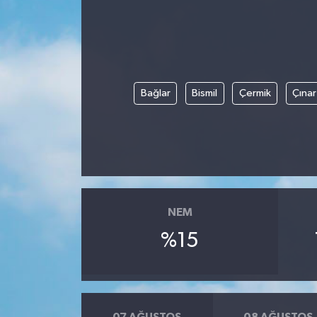
DÜNYA
EGE
Bağlar
Bismil
Çermik
Çınar
EĞİTİM
EKOLOJİ VE ÇEVRE
BİLİM VE TEKNOLOJİ
GENEL
NEM
%15
GÜNDEM
HABERDE İNSAN
KÜLTÜR SANAT