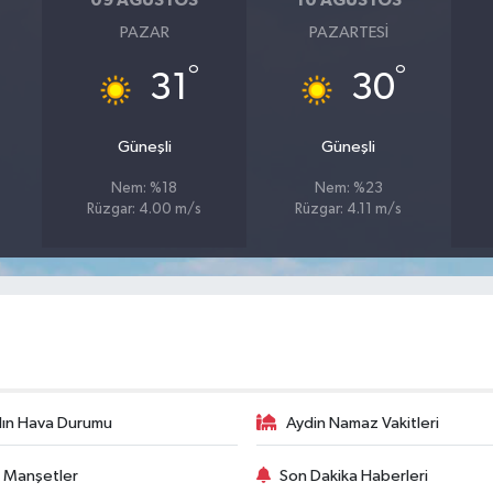
09 AĞUSTOS
10 AĞUSTOS
PAZAR
PAZARTESI
°
°
31
30
Güneşli
Güneşli
Nem: %18
Nem: %23
Rüzgar: 4.00 m/s
Rüzgar: 4.11 m/s
ın Hava Durumu
Aydin Namaz Vakitleri
 Manşetler
Son Dakika Haberleri