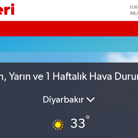
EU
55
STE
64,
GRA
651
BİS
13.
BIT
64.
DO
, Yarın ve 1 Haftalık Hava Dur
47,
Diyarbakır
°
33