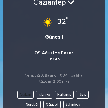
Gaziantep
DÜNYA
°
32
EGE
EĞİTİM
Güneşli
EKOLOJİ VE ÇEVRE
09 Ağustos Pazar
BİLİM VE TEKNOLOJİ
09:45
GENEL
Nem: %23, Basınç: 1004 hpa hPa,
Rüzgar: 2.39 m/s
GÜNDEM
HABERDE İNSAN
Araban
İslahiye
Karkamış
Nizip
Nurdağı
Oğuzeli
Şahinbey
KÜLTÜR SANAT