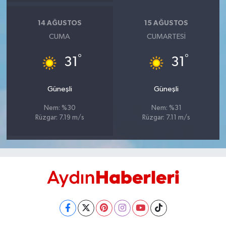
UŞAK
14 AĞUSTOS
15 AĞUSTOS
YURT
CUMA
CUMARTESI
°
°
31
31
Güneşli
Güneşli
Nem: %30
Nem: %31
Rüzgar: 7.19 m/s
Rüzgar: 7.11 m/s