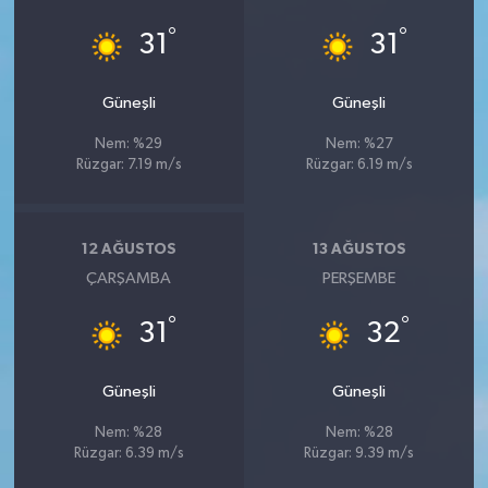
YEREL
°
°
31
31
AFYON
Güneşli
Güneşli
AFYONKARAHİSAR
Nem: %29
Nem: %27
Rüzgar: 7.19 m/s
Rüzgar: 6.19 m/s
AYDIN
DENİZLİ
12 AĞUSTOS
13 AĞUSTOS
ÇARŞAMBA
PERŞEMBE
İZMİR
°
°
31
32
KÜTAHYA
Güneşli
Güneşli
MANİSA
Nem: %28
Nem: %28
MUĞLA
Rüzgar: 6.39 m/s
Rüzgar: 9.39 m/s