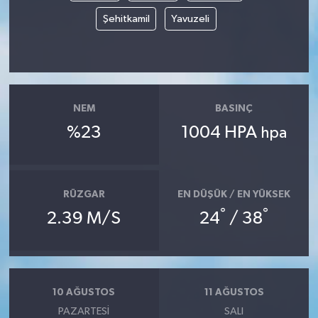
Şehitkamil
Yavuzeli
MAGAZİN
ÖZEL HABER
SAĞLIK
NEM
BASINÇ
%23
1004 HPA
hpa
ŞİRKET HABERLERİ
SİYASET
RÜZGAR
EN DÜŞÜK / EN YÜKSEK
°
°
SPOR
2.39 M/S
24
/ 38
TEKNOLOJİ
YAŞAM
10 AĞUSTOS
11 AĞUSTOS
PAZARTESI
SALI