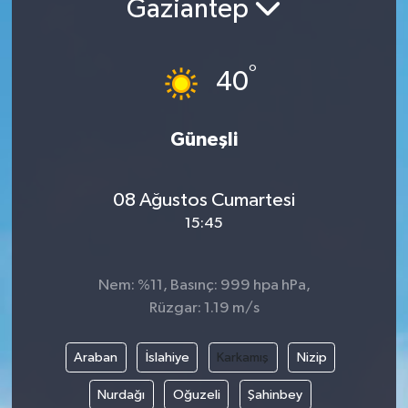
Gaziantep
DÜNYA
°
40
EGE
EĞİTİM
Güneşli
EKOLOJİ VE ÇEVRE
08 Ağustos Cumartesi
BİLİM VE TEKNOLOJİ
15:45
GENEL
Nem: %11, Basınç: 999 hpa hPa,
Rüzgar: 1.19 m/s
GÜNDEM
HABERDE İNSAN
Araban
İslahiye
Karkamış
Nizip
Nurdağı
Oğuzeli
Şahinbey
KÜLTÜR SANAT