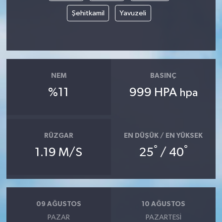
Şehitkamil
Yavuzeli
MAGAZİN
ÖZEL HABER
SAĞLIK
NEM
BASINÇ
%11
999 HPA
hpa
ŞİRKET HABERLERİ
SİYASET
RÜZGAR
EN DÜŞÜK / EN YÜKSEK
°
°
SPOR
1.19 M/S
25
/ 40
TEKNOLOJİ
YAŞAM
09 AĞUSTOS
10 AĞUSTOS
PAZAR
PAZARTESI