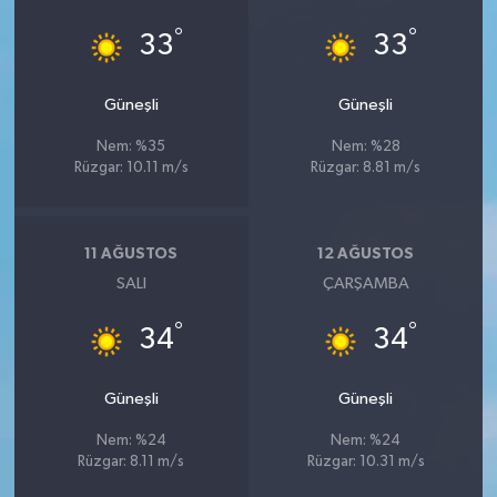
YEREL
°
°
33
33
AFYON
Güneşli
Güneşli
AFYONKARAHİSAR
Nem: %35
Nem: %28
Rüzgar: 10.11 m/s
Rüzgar: 8.81 m/s
AYDIN
DENİZLİ
11 AĞUSTOS
12 AĞUSTOS
SALI
ÇARŞAMBA
İZMİR
°
°
34
34
KÜTAHYA
Güneşli
Güneşli
MANİSA
Nem: %24
Nem: %24
MUĞLA
Rüzgar: 8.11 m/s
Rüzgar: 10.31 m/s