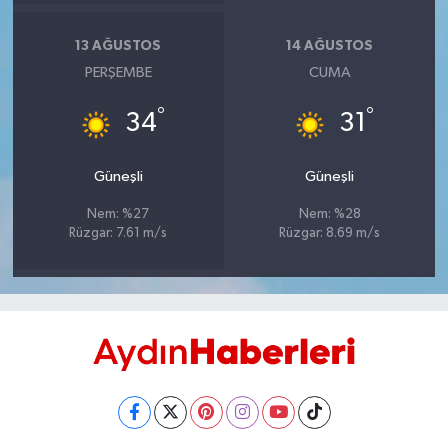
UŞAK
13 AĞUSTOS
14 AĞUSTOS
YURT
PERŞEMBE
CUMA
°
°
34
31
Güneşli
Güneşli
Nem: %27
Nem: %28
Rüzgar: 7.61 m/s
Rüzgar: 8.69 m/s