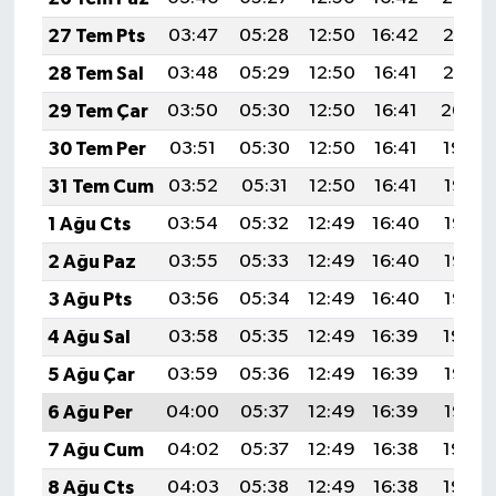
YEREL
27 Tem Pts
03:47
05:28
12:50
16:42
20:01
AFYON
28 Tem Sal
03:48
05:29
12:50
16:41
20:01
29 Tem Çar
03:50
05:30
12:50
16:41
20:00
AFYONKARAHİSAR
30 Tem Per
03:51
05:30
12:50
16:41
19:59
AYDIN
31 Tem Cum
03:52
05:31
12:50
16:41
19:58
1 Ağu Cts
03:54
05:32
12:49
16:40
19:57
DENİZLİ
2 Ağu Paz
03:55
05:33
12:49
16:40
19:56
İZMİR
3 Ağu Pts
03:56
05:34
12:49
16:40
19:55
4 Ağu Sal
03:58
05:35
12:49
16:39
19:54
KÜTAHYA
5 Ağu Çar
03:59
05:36
12:49
16:39
19:53
MANİSA
6 Ağu Per
04:00
05:37
12:49
16:39
19:52
7 Ağu Cum
04:02
05:37
12:49
16:38
19:50
MUĞLA
8 Ağu Cts
04:03
05:38
12:49
16:38
19:49