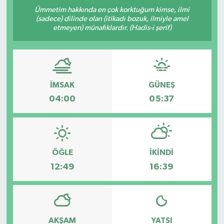
Ümmetim hakkında en çok korktuğum kimse, ilmi
DÜNYA
(sadece) dilinde olan (itikadı bozuk, ilmiyle amel
etmeyen) münafıklardır. (Hadis-i şerif)
EGE
EĞİTİM
İMSAK
GÜNEŞ
EKOLOJİ VE ÇEVRE
04:00
05:37
BİLİM VE TEKNOLOJİ
GENEL
ÖĞLE
İKINDI
12:49
16:39
GÜNDEM
HABERDE İNSAN
AKŞAM
YATSI
KÜLTÜR SANAT