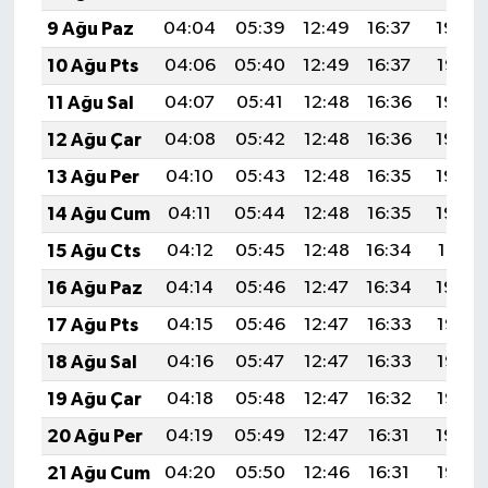
UŞAK
9 Ağu Paz
04:04
05:39
12:49
16:37
19:48
10 Ağu Pts
04:06
05:40
12:49
16:37
19:47
YURT
11 Ağu Sal
04:07
05:41
12:48
16:36
19:46
12 Ağu Çar
04:08
05:42
12:48
16:36
19:44
13 Ağu Per
04:10
05:43
12:48
16:35
19:43
14 Ağu Cum
04:11
05:44
12:48
16:35
19:42
15 Ağu Cts
04:12
05:45
12:48
16:34
19:41
16 Ağu Paz
04:14
05:46
12:47
16:34
19:39
17 Ağu Pts
04:15
05:46
12:47
16:33
19:38
18 Ağu Sal
04:16
05:47
12:47
16:33
19:37
19 Ağu Çar
04:18
05:48
12:47
16:32
19:35
20 Ağu Per
04:19
05:49
12:47
16:31
19:34
21 Ağu Cum
04:20
05:50
12:46
16:31
19:33