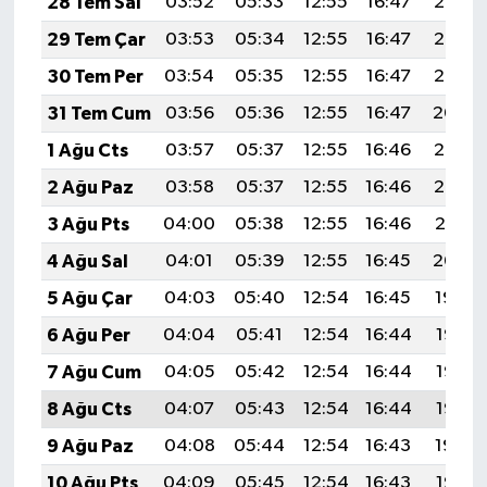
28 Tem Sal
03:52
05:33
12:55
16:47
20:07
YEREL
29 Tem Çar
03:53
05:34
12:55
16:47
20:06
AFYON
30 Tem Per
03:54
05:35
12:55
16:47
20:05
31 Tem Cum
03:56
05:36
12:55
16:47
20:04
AFYONKARAHİSAR
1 Ağu Cts
03:57
05:37
12:55
16:46
20:03
AYDIN
2 Ağu Paz
03:58
05:37
12:55
16:46
20:02
3 Ağu Pts
04:00
05:38
12:55
16:46
20:01
DENİZLİ
4 Ağu Sal
04:01
05:39
12:55
16:45
20:00
İZMİR
5 Ağu Çar
04:03
05:40
12:54
16:45
19:59
6 Ağu Per
04:04
05:41
12:54
16:44
19:58
KÜTAHYA
7 Ağu Cum
04:05
05:42
12:54
16:44
19:57
MANİSA
8 Ağu Cts
04:07
05:43
12:54
16:44
19:55
9 Ağu Paz
04:08
05:44
12:54
16:43
19:54
MUĞLA
10 Ağu Pts
04:09
05:45
12:54
16:43
19:53