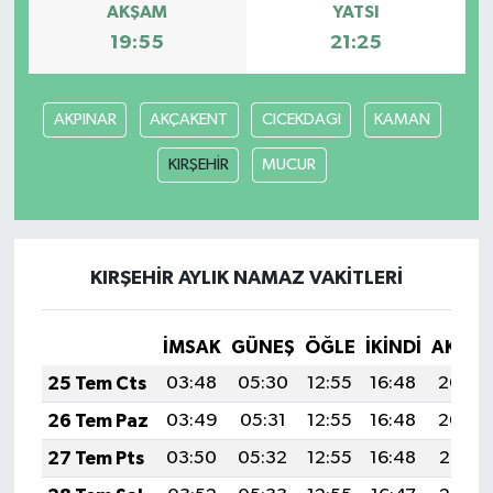
AKŞAM
YATSI
19:55
21:25
MAGAZİN
ÖZEL HABER
AKPINAR
AKÇAKENT
CICEKDAGI
KAMAN
SAĞLIK
KIRŞEHİR
MUCUR
ŞİRKET HABERLERİ
SİYASET
KIRŞEHİR AYLIK NAMAZ VAKITLERI
SPOR
İMSAK
GÜNEŞ
ÖĞLE
İKINDI
AKŞA
25 Tem Cts
03:48
05:30
12:55
16:48
20:09
TEKNOLOJİ
26 Tem Paz
03:49
05:31
12:55
16:48
20:09
YAŞAM
27 Tem Pts
03:50
05:32
12:55
16:48
20:08