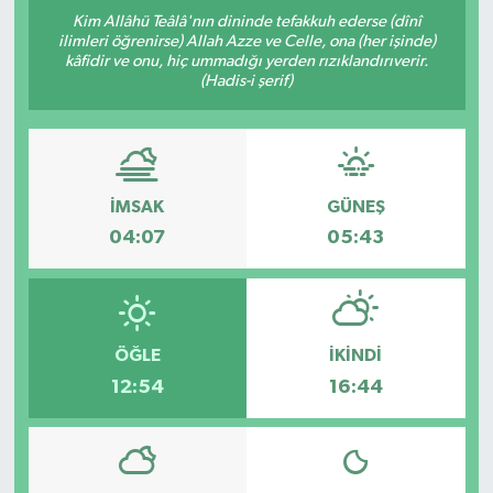
Kim Allâhü Teâlâ'nın dininde tefakkuh ederse (dînî
DÜNYA
ilimleri öğrenirse) Allah Azze ve Celle, ona (her işinde)
kâfidir ve onu, hiç ummadığı yerden rızıklandırıverir.
(Hadis-i şerif)
EGE
EĞİTİM
İMSAK
GÜNEŞ
EKOLOJİ VE ÇEVRE
04:07
05:43
BİLİM VE TEKNOLOJİ
GENEL
ÖĞLE
İKINDI
GÜNDEM
12:54
16:44
HABERDE İNSAN
KÜLTÜR SANAT