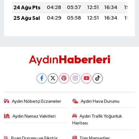
24 Ağu Pts
04:28
05:57
12:51
16:34
19:34
25 Ağu Sal
04:29
05:58
12:51
16:34
19:33
Aydın Nöbetçi Eczaneler
Aydın Hava Durumu
Aydin Namaz Vakitleri
Aydın Trafik Yoğunluk
Haritası
Puan Durumu ve Fikstür
Tüm Manşetler