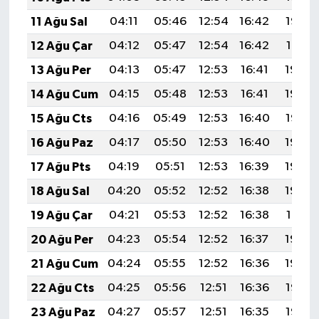
UŞAK
11 Ağu Sal
04:11
05:46
12:54
16:42
19:52
12 Ağu Çar
04:12
05:47
12:54
16:42
19:51
YURT
13 Ağu Per
04:13
05:47
12:53
16:41
19:49
14 Ağu Cum
04:15
05:48
12:53
16:41
19:48
15 Ağu Cts
04:16
05:49
12:53
16:40
19:47
16 Ağu Paz
04:17
05:50
12:53
16:40
19:45
17 Ağu Pts
04:19
05:51
12:53
16:39
19:44
18 Ağu Sal
04:20
05:52
12:52
16:38
19:43
19 Ağu Çar
04:21
05:53
12:52
16:38
19:41
20 Ağu Per
04:23
05:54
12:52
16:37
19:40
21 Ağu Cum
04:24
05:55
12:52
16:36
19:39
22 Ağu Cts
04:25
05:56
12:51
16:36
19:37
23 Ağu Paz
04:27
05:57
12:51
16:35
19:36