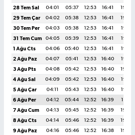
YEREL
28 Tem Sal
04:01
05:37
12:53
16:41
19:59
AFYON
29 Tem Çar
04:02
05:38
12:53
16:41
19:59
30 Tem Per
04:03
05:38
12:53
16:41
19:58
AFYONKARAHİSAR
31 Tem Cum
04:05
05:39
12:53
16:41
19:57
AYDIN
1 Ağu Cts
04:06
05:40
12:53
16:41
19:56
2 Ağu Paz
04:07
05:41
12:53
16:40
19:55
DENİZLİ
3 Ağu Pts
04:08
05:42
12:53
16:40
19:54
İZMİR
4 Ağu Sal
04:09
05:42
12:53
16:40
19:53
5 Ağu Çar
04:11
05:43
12:53
16:40
19:52
KÜTAHYA
6 Ağu Per
04:12
05:44
12:52
16:39
19:51
MANİSA
7 Ağu Cum
04:13
05:45
12:52
16:39
19:50
8 Ağu Cts
04:14
05:46
12:52
16:39
19:49
MUĞLA
9 Ağu Paz
04:16
05:46
12:52
16:38
19:48