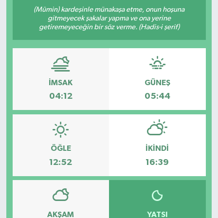
(Mümin) kardeşinle münakaşa etme, onun hoşuna
DÜNYA
gitmeyecek şakalar yapma ve ona yerine
getiremeyeceğin bir söz verme. (Hadis-i şerif)
EGE
EĞİTİM
İMSAK
GÜNEŞ
EKOLOJİ VE ÇEVRE
04:12
05:44
BİLİM VE TEKNOLOJİ
GENEL
ÖĞLE
İKINDI
12:52
16:39
GÜNDEM
HABERDE İNSAN
AKŞAM
YATSI
KÜLTÜR SANAT