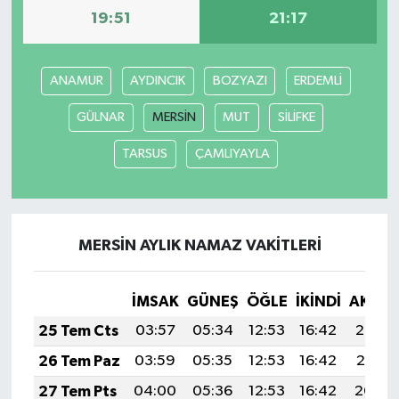
19:51
21:17
MAGAZİN
ANAMUR
AYDINCIK
BOZYAZI
ERDEMLİ
ÖZEL HABER
GÜLNAR
MERSİN
MUT
SİLİFKE
SAĞLIK
TARSUS
ÇAMLIYAYLA
ŞİRKET HABERLERİ
SİYASET
MERSİN AYLIK NAMAZ VAKITLERI
SPOR
İMSAK
GÜNEŞ
ÖĞLE
İKINDI
AKŞA
TEKNOLOJİ
25 Tem Cts
03:57
05:34
12:53
16:42
20:02
YAŞAM
26 Tem Paz
03:59
05:35
12:53
16:42
20:01
27 Tem Pts
04:00
05:36
12:53
16:42
20:00