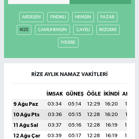
MAGAZİN
ARDEŞEN
FINDIKLI
HEMŞİN
PAZAR
RİZE
ÇAMLIHEMŞİN
ÇAYELİ
İKİZDERE
ÖZEL HABER
İYİDERE
SAĞLIK
ŞİRKET HABERLERİ
RİZE AYLIK NAMAZ VAKITLERI
SİYASET
SPOR
İMSAK
GÜNEŞ
ÖĞLE
İKINDI
AKŞA
9 Ağu Paz
03:34
05:14
12:29
16:20
19:33
TEKNOLOJİ
10 Ağu Pts
03:36
05:15
12:28
16:20
19:31
11 Ağu Sal
03:37
05:16
12:28
16:19
19:30
YAŞAM
12 Ağu Çar
03:39
05:17
12:28
16:19
19:29