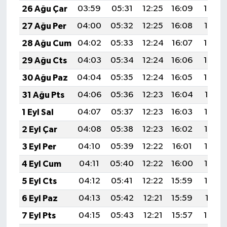
26 Ağu Çar
03:59
05:31
12:25
16:09
19:09
UŞAK
27 Ağu Per
04:00
05:32
12:25
16:08
19:07
YURT
28 Ağu Cum
04:02
05:33
12:24
16:07
19:05
29 Ağu Cts
04:03
05:34
12:24
16:06
19:04
30 Ağu Paz
04:04
05:35
12:24
16:05
19:02
31 Ağu Pts
04:06
05:36
12:23
16:04
19:01
1 Eyl Sal
04:07
05:37
12:23
16:03
18:59
2 Eyl Çar
04:08
05:38
12:23
16:02
18:57
3 Eyl Per
04:10
05:39
12:22
16:01
18:56
4 Eyl Cum
04:11
05:40
12:22
16:00
18:54
5 Eyl Cts
04:12
05:41
12:22
15:59
18:52
6 Eyl Paz
04:13
05:42
12:21
15:59
18:51
7 Eyl Pts
04:15
05:43
12:21
15:57
18:49