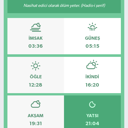
Nasihat edici olarak ölüm yeter. (Hadis-i şerif)
DÜNYA
EGE
İMSAK
GÜNEŞ
EĞİTİM
03:36
05:15
EKOLOJİ VE ÇEVRE
BİLİM VE TEKNOLOJİ
ÖĞLE
İKINDI
GENEL
12:28
16:20
GÜNDEM
HABERDE İNSAN
AKŞAM
YATSI
19:31
21:04
KÜLTÜR SANAT