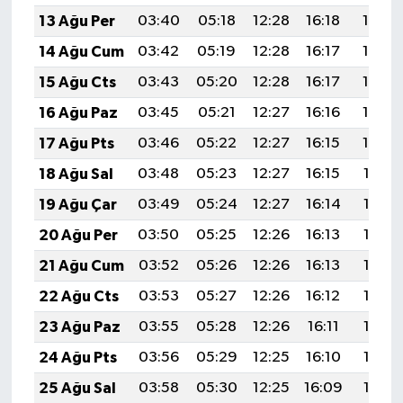
YEREL
13 Ağu Per
03:40
05:18
12:28
16:18
19:28
14 Ağu Cum
03:42
05:19
12:28
16:17
19:26
AFYON
15 Ağu Cts
03:43
05:20
12:28
16:17
19:25
AFYONKARAHİSAR
16 Ağu Paz
03:45
05:21
12:27
16:16
19:23
17 Ağu Pts
03:46
05:22
12:27
16:15
19:22
AYDIN
18 Ağu Sal
03:48
05:23
12:27
16:15
19:21
DENİZLİ
19 Ağu Çar
03:49
05:24
12:27
16:14
19:19
20 Ağu Per
03:50
05:25
12:26
16:13
19:18
İZMİR
21 Ağu Cum
03:52
05:26
12:26
16:13
19:16
KÜTAHYA
22 Ağu Cts
03:53
05:27
12:26
16:12
19:15
23 Ağu Paz
03:55
05:28
12:26
16:11
19:13
MANİSA
24 Ağu Pts
03:56
05:29
12:25
16:10
19:12
MUĞLA
25 Ağu Sal
03:58
05:30
12:25
16:09
19:10