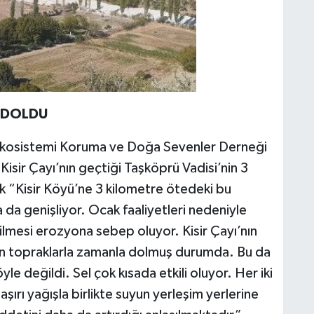
A DOLDU
kosistemi Koruma ve Doğa Sevenler Derneği
sir Çayı’nın geçtiği Taşköprü Vadisi’nin 3
ek “Kisir Köyü’ne 3 kilometre ötedeki bu
da genişliyor. Ocak faaliyetleri nedeniyle
silmesi erozyona sebep oluyor. Kisir Çayı’nın
len topraklarla zamanla dolmuş durumda. Bu da
yle değildi. Sel çok kısada etkili oluyor. Her iki
aşırı yağışla birlikte suyun yerleşim yerlerine