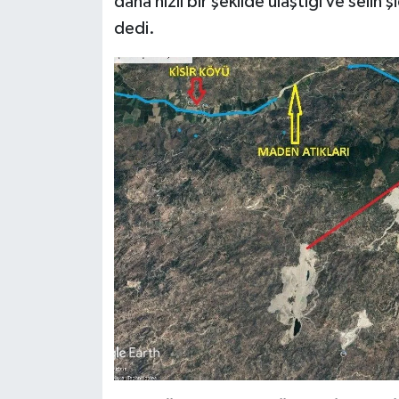
daha hızlı bir şekilde ulaştığı ve selin
UŞAK
dedi.
YURT