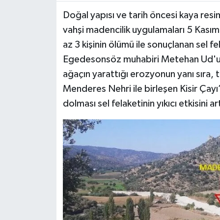
Doğal yapısı ve tarih öncesi kaya resi
MAGAZİN
vahşi madencilik uygulamaları 5 Kasım
az 3 kişinin ölümü ile sonuçlanan sel f
ÖZEL HABER
Egedesonsöz muhabiri Metehan Ud'un 
SAĞLIK
ağaçın yarattığı erozyonun yanı sıra, 
Menderes Nehri ile birleşen Kisir Çayı’n
ŞİRKET HABERLERİ
dolması sel felaketinin yıkıcı etkisini ar
SİYASET
SPOR
TEKNOLOJİ
YAŞAM