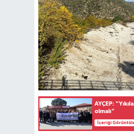
AYÇEP: "Yıkı
olmalı"
İçeriği Görüntül