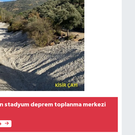
lan stadyum deprem toplanma merkezi
e