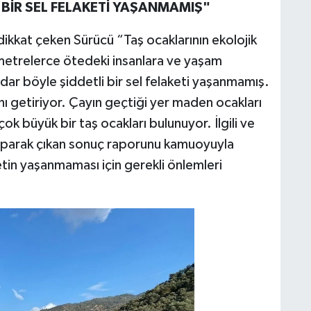
 BİR SEL FELAKETİ YAŞANMAMIŞ"
ikkat çeken Sürücü “Taş ocaklarının ekolojik
lometrelerce ötedeki insanlara ve yaşam
adar böyle şiddetli bir sel felaketi yaşanmamış.
ını getiriyor. Çayın geçtiği yer maden ocakları
k büyük bir taş ocakları bulunuyor. İlgili ve
 yaparak çıkan sonuç raporunu kamuoyuyla
etin yaşanmaması için gerekli önlemleri