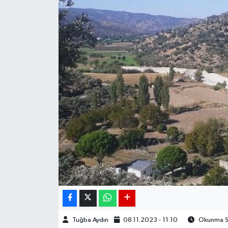
DÜNYA
EGE
EĞİTİM
EKOLOJİ VE ÇEVRE
BİLİM VE TEKNOLOJİ
GENEL
GÜNDEM
HABERDE İNSAN
Tuğba Aydın
08.11.2023 - 11:10
Okunma Sü
KÜLTÜR SANAT