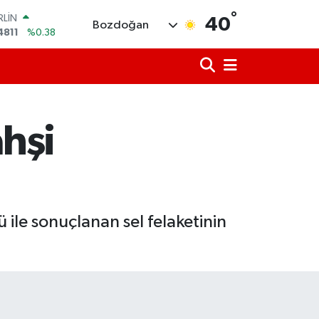
°
RLİN
40
Bozdoğan
4811
%0.38
M ALTIN
0.55
%0.03
T100
779
%-14
COIN
944,08
%-0.18
ahşi
LAR
7436
%0.18
RO
2510
%0.32
ile sonuçlanan sel felaketinin