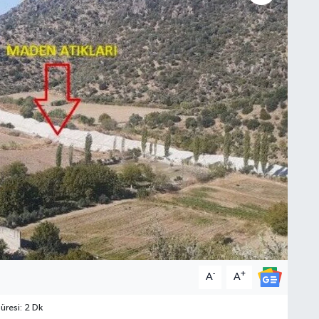
-
+
A
A
resi: 2 Dk