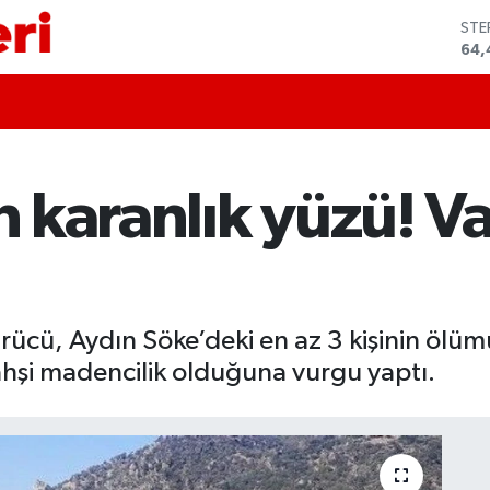
STE
64,
GRA
666
BİS
13.
BIT
64.
in karanlık yüzü! V
DO
47,
EU
55,
ü, Aydın Söke’deki en az 3 kişinin ölümü 
hşi madencilik olduğuna vurgu yaptı.