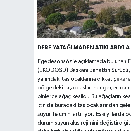
YEREL
AFYON
AFYONKARAHİSAR
AYDIN
DERE YATAĞI MADEN ATIKLARIYL
Egedesonsöz’e açıklamada bulunan E
DENİZLİ
(EKODOSD) Başkanı Bahattin Sürücü, Ki
İZMİR
yanındaki taş ocaklarına dikkat çeker
bölgedeki taş ocakları her geçen daha 
KÜTAHYA
binlerce ağaç kesildi. Bu ağaçların ke
için de buradaki taş ocaklarından ge
MANİSA
suyun hacmini artırıyor. Eski yıllarda bö
MUĞLA
durum suyun akış rejimini değiştirdiği, 