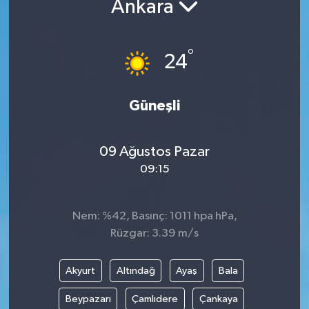
Ankara
DÜNYA
°
24
EGE
EĞİTİM
Güneşli
EKOLOJİ VE ÇEVRE
09 Ağustos Pazar
BİLİM VE TEKNOLOJİ
09:15
GENEL
Nem: %42, Basınç: 1011 hpa hPa,
Rüzgar: 3.39 m/s
GÜNDEM
HABERDE İNSAN
Akyurt
Altındağ
Ayaş
Bala
Beypazarı
Çamlıdere
Çankaya
KÜLTÜR SANAT