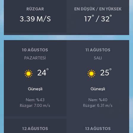
YEREL
RÜZGAR
EN DÜŞÜK / EN YÜKSEK
°
°
AFYON
3.39 M/S
17
/ 32
AFYONKARAHİSAR
AYDIN
10 AĞUSTOS
11 AĞUSTOS
PAZARTESI
SALI
DENİZLİ
°
°
24
25
İZMİR
Güneşli
Güneşli
KÜTAHYA
Nem: %43
Nem: %40
Rüzgar: 7.00 m/s
Rüzgar: 6.31 m/s
MANİSA
MUĞLA
12 AĞUSTOS
13 AĞUSTOS