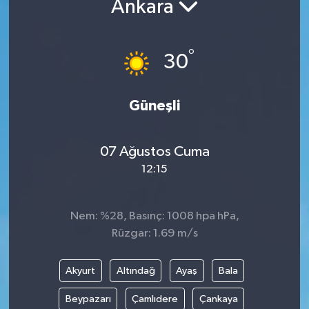
Ankara
DÜNYA
°
30
EGE
EĞİTİM
Güneşli
EKOLOJİ VE ÇEVRE
07 Ağustos Cuma
BİLİM VE TEKNOLOJİ
12:15
GENEL
Nem: %28, Basınç: 1008 hpa hPa,
Rüzgar: 1.69 m/s
GÜNDEM
HABERDE İNSAN
Akyurt
Altındağ
Ayaş
Bala
Beypazarı
Çamlıdere
Çankaya
KÜLTÜR SANAT