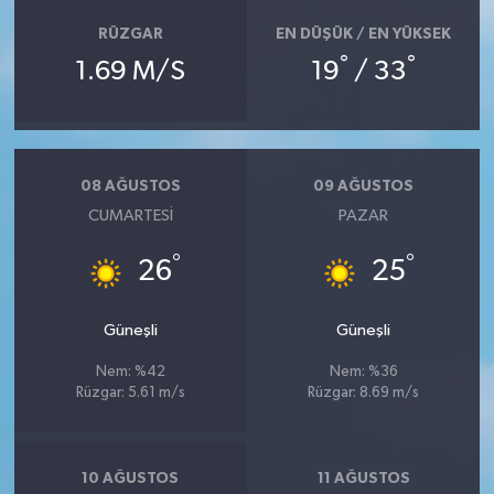
YEREL
RÜZGAR
EN DÜŞÜK / EN YÜKSEK
°
°
AFYON
1.69 M/S
19
/ 33
AFYONKARAHİSAR
AYDIN
08 AĞUSTOS
09 AĞUSTOS
CUMARTESI
PAZAR
DENİZLİ
°
°
26
25
İZMİR
Güneşli
Güneşli
KÜTAHYA
Nem: %42
Nem: %36
Rüzgar: 5.61 m/s
Rüzgar: 8.69 m/s
MANİSA
MUĞLA
10 AĞUSTOS
11 AĞUSTOS