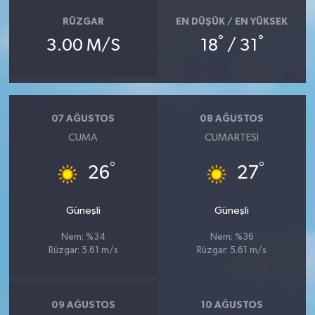
YEREL
RÜZGAR
EN DÜŞÜK / EN YÜKSEK
°
°
AFYON
3.00 M/S
18
/ 31
AFYONKARAHİSAR
AYDIN
07 AĞUSTOS
08 AĞUSTOS
CUMA
CUMARTESI
DENİZLİ
°
°
26
27
İZMİR
Güneşli
Güneşli
KÜTAHYA
Nem: %34
Nem: %36
Rüzgar: 5.61 m/s
Rüzgar: 5.61 m/s
MANİSA
MUĞLA
09 AĞUSTOS
10 AĞUSTOS