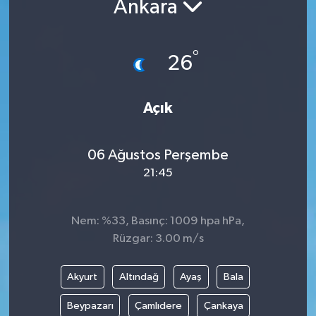
Ankara
DÜNYA
°
26
EGE
EĞİTİM
Açık
EKOLOJİ VE ÇEVRE
06 Ağustos Perşembe
BİLİM VE TEKNOLOJİ
21:45
GENEL
Nem: %33, Basınç: 1009 hpa hPa,
Rüzgar: 3.00 m/s
GÜNDEM
HABERDE İNSAN
Akyurt
Altındağ
Ayaş
Bala
Beypazarı
Çamlıdere
Çankaya
KÜLTÜR SANAT