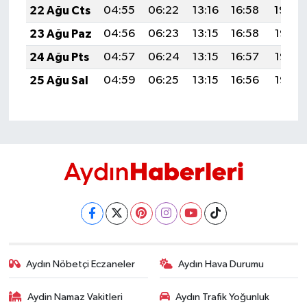
22 Ağu Cts
04:55
06:22
13:16
16:58
19:59
23 Ağu Paz
04:56
06:23
13:15
16:58
19:57
24 Ağu Pts
04:57
06:24
13:15
16:57
19:56
25 Ağu Sal
04:59
06:25
13:15
16:56
19:55
Aydın Nöbetçi Eczaneler
Aydın Hava Durumu
Aydin Namaz Vakitleri
Aydın Trafik Yoğunluk