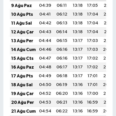
UŞAK
9 Ağu Paz
04:39
06:11
13:18
17:05
20:15
10 Ağu Pts
04:41
06:12
13:18
17:04
20:14
YURT
11 Ağu Sal
04:42
06:13
13:18
17:04
20:13
12 Ağu Çar
04:43
06:14
13:18
17:04
20:11
13 Ağu Per
04:44
06:15
13:17
17:03
20:10
14 Ağu Cum
04:46
06:16
13:17
17:03
20:09
15 Ağu Cts
04:47
06:16
13:17
17:02
20:08
16 Ağu Paz
04:48
06:17
13:17
17:02
20:06
17 Ağu Pts
04:49
06:18
13:17
17:01
20:05
18 Ağu Sal
04:50
06:19
13:16
17:01
20:04
19 Ağu Çar
04:52
06:20
13:16
17:00
20:03
20 Ağu Per
04:53
06:21
13:16
16:59
20:01
21 Ağu Cum
04:54
06:22
13:16
16:59
20:00