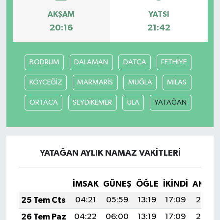
AKŞAM
YATSI
MAGAZİN
20:16
21:42
ÖZEL HABER
BODRUM
DALAMAN
DATÇA
FETHİYE
SAĞLIK
KÖYCEĞİZ
MARMARİS
MUĞLA
MİLAS
ŞİRKET HABERLERİ
ORTACA
SEYDİKEMER
ULA
YATAĞAN
SİYASET
SPOR
YATAĞAN AYLIK NAMAZ VAKITLERI
TEKNOLOJİ
İMSAK
GÜNEŞ
ÖĞLE
İKINDI
AKŞA
YAŞAM
25 Tem Cts
04:21
05:59
13:19
17:09
20:29
26 Tem Paz
04:22
06:00
13:19
17:09
20:28