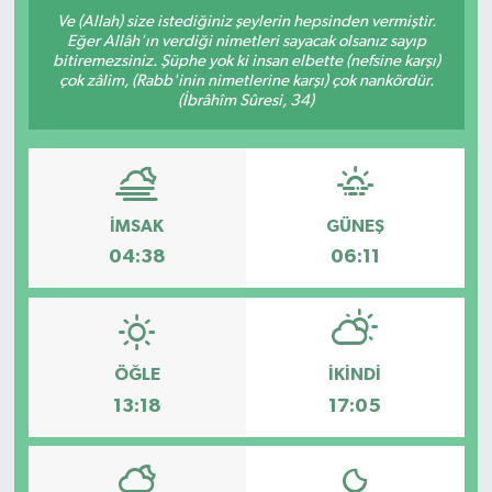
Ve (Allah) size istediğiniz şeylerin hepsinden vermiştir.
DÜNYA
Eğer Allâh'ın verdiği nimetleri sayacak olsanız sayıp
bitiremezsiniz. Şüphe yok ki insan elbette (nefsine karşı)
çok zâlim, (Rabb'inin nimetlerine karşı) çok nankördür.
EGE
(İbrâhîm Sûresi, 34)
EĞİTİM
EKOLOJİ VE ÇEVRE
İMSAK
GÜNEŞ
04:38
06:11
BİLİM VE TEKNOLOJİ
GENEL
GÜNDEM
ÖĞLE
İKINDI
13:18
17:05
HABERDE İNSAN
KÜLTÜR SANAT