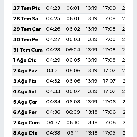
YEREL
27 Tem Pts
04:23
06:01
13:19
17:09
20:27
AFYON
28 Tem Sal
04:25
06:01
13:19
17:08
20:27
29 Tem Çar
04:26
06:02
13:19
17:08
20:26
AFYONKARAHİSAR
30 Tem Per
04:27
06:03
13:19
17:08
20:25
AYDIN
31 Tem Cum
04:28
06:04
13:19
17:08
20:24
1 Ağu Cts
04:29
06:05
13:19
17:08
20:23
DENİZLİ
2 Ağu Paz
04:31
06:06
13:19
17:07
20:22
İZMİR
3 Ağu Pts
04:32
06:06
13:19
17:07
20:21
4 Ağu Sal
04:33
06:07
13:19
17:07
20:20
KÜTAHYA
5 Ağu Çar
04:34
06:08
13:19
17:06
20:19
MANİSA
6 Ağu Per
04:36
06:09
13:18
17:06
20:18
7 Ağu Cum
04:37
06:10
13:18
17:06
20:17
MUĞLA
8 Ağu Cts
04:38
06:11
13:18
17:05
20:16