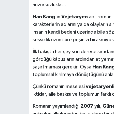
huzursuzlukla...
DÜNYA
Han Kang
'ın
Vejetaryen
adlı romanı i
EGE
karakterlerin adlarını ya da olayların sı
insanın kendi bedeni üzerinde bile söz 
EĞİTİM
sessizlik uzun süre peşinizi bırakmıyor
EKOLOJİ VE ÇEVRE
İlk bakışta her şey son derece sıradan
gördüğü kâbusların ardından et yemey
BİLİM VE TEKNOLOJİ
şaşırtmaması gerekir. Oysa
Han Kan
GENEL
toplumsal kırılmaya dönüştüğünü anla
Çünkü romanın meselesi
vejetaryenl
GÜNDEM
iktidar, aile baskısı ve toplumun farkl
HABERDE İNSAN
Romanın yayımlandığı
2007
yılı,
Güne
KÜLTÜR SANAT
yükselen ülkelerinden biri olduğu bir