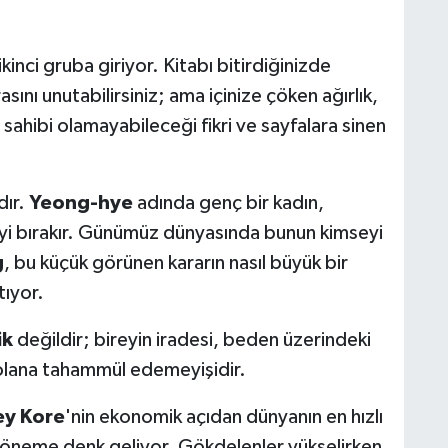
kinci gruba giriyor. Kitabı bitirdiğinizde
rasını unutabilirsiniz; ama içinize çöken ağırlık,
sahibi olamayabileceği fikri ve sayfalara sinen
.
dır.
Yeong-hye
adında genç bir kadın,
i bırakır. Günümüz dünyasında bunun kimseyi
g
, bu küçük görünen kararın nasıl büyük bir
tıyor.
ik
değildir; bireyin iradesi, beden üzerindeki
ı olana tahammül edemeyişidir.
y Kore
'nin ekonomik açıdan dünyanın en hızlı
 döneme denk geliyor. Gökdelenler yükselirken,