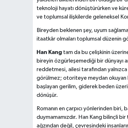
teknoloji hayatı dönüştürürken ve küres
MAGAZİN
ve toplumsal ilişkilerde geleneksel Kon
ÖZEL HABER
Bireyden beklenen şey, uyum sağlamasıd
itaatkâr olmaları toplumsal düzenin gö
SAĞLIK
Han Kang
tam da bu çelişkinin üzerin
ŞİRKET HABERLERİ
bireyin özgürleşemediği bir dünyayı a
reddetmesi, ailesi tarafından yalnızca 
SİYASET
görülmez; otoriteye meydan okuyan bir
başlayan gerilim, giderek beden üzeri
SPOR
dönüşür.
TEKNOLOJİ
Romanın en çarpıcı yönlerinden biri, 
YAŞAM
duymamamızdır. Han Kang bilinçli bir 
ağzından değil, çevresindeki insanları