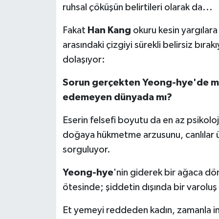
ruhsal çöküşün belirtileri olarak da...
UŞAK
Fakat
Han Kang
okuru kesin yargılara
YURT
arasındaki çizgiyi sürekli belirsiz bır
dolaşıyor:
Sorun gerçekten Yeong-hye'de mi,
edemeyen dünyada mı?
Eserin felsefi boyutu da en az psikolo
doğaya hükmetme arzusunu, canlılar 
sorguluyor.
Yeong-hye
'nin giderek bir ağaca dö
ötesinde; şiddetin dışında bir varoluş 
Et yemeyi reddeden kadın, zamanla i