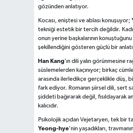
YEREL
gözünden anlatıyor.
AFYON
Kocası, eniştesi ve ablası konuşuyor;
tekniği estetik bir tercih değildir. Kad
AFYONKARAHİSAR
onun yerine başkalarının konuştuğunu v
şekillendiğini gösteren güçlü bir anlatı
AYDIN
Han Kang
'ın dili yalın görünmesine
DENİZLİ
süslemelerden kaçınıyor; birkaç cümle
İZMİR
arasında ilerledikçe gerçeklikle düş, bili
fark ediyor. Romanın şiirsel dili, sert s
KÜTAHYA
şiddeti bağırarak değil, fısıldayarak a
kalıcıdır.
MANİSA
Psikolojik açıdan Vejetaryen, tek bir t
MUĞLA
Yeong-hye
'nin yaşadıkları, travmanı