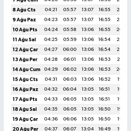
UŞAK
8 Ağu Cts
04:21
05:57
13:07
16:55
20:07
9 Ağu Paz
04:23
05:57
13:07
16:55
20:06
YURT
10 Ağu Pts
04:24
05:58
13:06
16:55
20:04
11 Ağu Sal
04:25
05:59
13:06
16:54
20:03
12 Ağu Çar
04:27
06:00
13:06
16:54
20:02
13 Ağu Per
04:28
06:01
13:06
16:53
20:01
14 Ağu Cum
04:29
06:02
13:06
16:53
20:00
15 Ağu Cts
04:31
06:03
13:06
16:52
19:58
16 Ağu Paz
04:32
06:04
13:05
16:51
19:57
17 Ağu Pts
04:33
06:05
13:05
16:51
19:56
18 Ağu Sal
04:35
06:05
13:05
16:50
19:54
19 Ağu Çar
04:36
06:06
13:05
16:50
19:53
20 Ağu Per
04:37
06:07
13:04
16:49
19:52