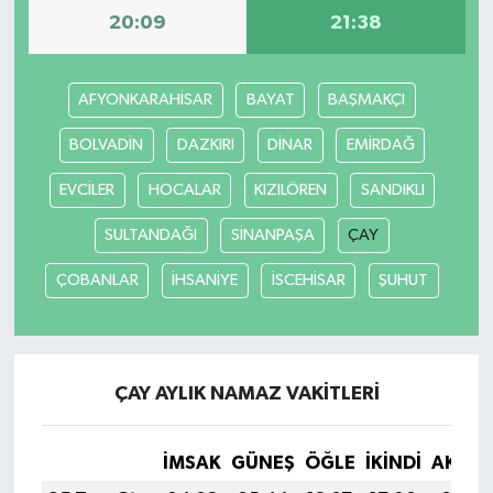
20:09
21:38
MAGAZİN
AFYONKARAHİSAR
BAYAT
BAŞMAKÇI
ÖZEL HABER
BOLVADİN
DAZKIRI
DİNAR
EMİRDAĞ
SAĞLIK
EVCİLER
HOCALAR
KIZILÖREN
SANDIKLI
ŞİRKET HABERLERİ
SULTANDAĞI
SİNANPAŞA
ÇAY
SİYASET
ÇOBANLAR
İHSANİYE
İSCEHİSAR
ŞUHUT
SPOR
TEKNOLOJİ
ÇAY AYLIK NAMAZ VAKITLERI
YAŞAM
İMSAK
GÜNEŞ
ÖĞLE
İKINDI
AKŞA