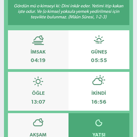
Gördün mü o kimseyi ki: Dini inkâr eder. Yetimi itip kakan
DÜNYA
işte odur. Ve (o kimse) yoksula yemek yedirilmesi için
teşvikte bulunmaz. (Mâûn Sûresi, 1-2-3)
EGE
EĞİTİM
İMSAK
GÜNEŞ
EKOLOJİ VE ÇEVRE
04:19
05:55
BİLİM VE TEKNOLOJİ
GENEL
ÖĞLE
İKINDI
13:07
16:56
GÜNDEM
HABERDE İNSAN
AKŞAM
YATSI
KÜLTÜR SANAT