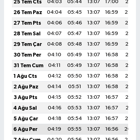
25 Tem Cts
04:03
05:44
13:07
17:00
20:21
YEREL
26 Tem Paz
04:04
05:45
13:07
16:59
20:20
AFYON
27 Tem Pts
04:06
05:46
13:07
16:59
20:19
28 Tem Sal
04:07
05:47
13:07
16:59
20:18
AFYONKARAHİSAR
29 Tem Çar
04:08
05:48
13:07
16:59
20:17
AYDIN
30 Tem Per
04:10
05:49
13:07
16:58
20:16
31 Tem Cum
04:11
05:49
13:07
16:58
20:15
DENİZLİ
1 Ağu Cts
04:12
05:50
13:07
16:58
20:14
İZMİR
2 Ağu Paz
04:14
05:51
13:07
16:58
20:13
3 Ağu Pts
04:15
05:52
13:07
16:57
20:12
KÜTAHYA
4 Ağu Sal
04:16
05:53
13:07
16:57
20:11
MANİSA
5 Ağu Çar
04:18
05:54
13:07
16:57
20:10
6 Ağu Per
04:19
05:55
13:07
16:56
20:09
MUĞLA
7 Ağu Cum
04:20
05:56
13:07
16:56
20:08