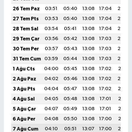
YEREL
26 Tem Paz
03:51
05:40
13:08
17:04
20:27
AFYON
27 Tem Pts
03:53
05:40
13:08
17:04
20:26
28 Tem Sal
03:54
05:41
13:08
17:04
20:25
AFYONKARAHİSAR
29 Tem Çar
03:56
05:42
13:08
17:03
20:24
AYDIN
30 Tem Per
03:57
05:43
13:08
17:03
20:23
31 Tem Cum
03:59
05:44
13:08
17:03
20:22
DENİZLİ
1 Ağu Cts
04:00
05:45
13:08
17:02
20:21
İZMİR
2 Ağu Paz
04:02
05:46
13:08
17:02
20:20
3 Ağu Pts
04:04
05:47
13:08
17:02
20:19
KÜTAHYA
4 Ağu Sal
04:05
05:48
13:08
17:01
20:18
MANİSA
5 Ağu Çar
04:07
05:49
13:08
17:01
20:16
6 Ağu Per
04:08
05:50
13:08
17:00
20:15
MUĞLA
7 Ağu Cum
04:10
05:51
13:07
17:00
20:14