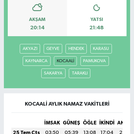
MAGAZİN
AKŞAM
YATSI
20:14
21:48
ÖZEL HABER
SAĞLIK
AKYAZI
GEYVE
HENDEK
KARASU
ŞİRKET HABERLERİ
KAYNARCA
KOCAALİ
PAMUKOVA
SAKARYA
TARAKLI
SİYASET
SPOR
KOCAALİ AYLIK NAMAZ VAKITLERI
TEKNOLOJİ
YAŞAM
İMSAK
GÜNEŞ
ÖĞLE
İKINDI
AKŞA
25 Tem Cts
03:50
05:39
13:08
17:04
20:28