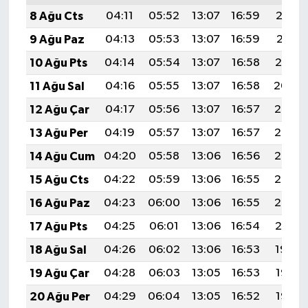
UŞAK
8 Ağu Cts
04:11
05:52
13:07
16:59
20:13
9 Ağu Paz
04:13
05:53
13:07
16:59
20:11
YURT
10 Ağu Pts
04:14
05:54
13:07
16:58
20:10
11 Ağu Sal
04:16
05:55
13:07
16:58
20:09
12 Ağu Çar
04:17
05:56
13:07
16:57
20:08
13 Ağu Per
04:19
05:57
13:07
16:57
20:06
14 Ağu Cum
04:20
05:58
13:06
16:56
20:05
15 Ağu Cts
04:22
05:59
13:06
16:55
20:03
16 Ağu Paz
04:23
06:00
13:06
16:55
20:02
17 Ağu Pts
04:25
06:01
13:06
16:54
20:01
18 Ağu Sal
04:26
06:02
13:06
16:53
19:59
19 Ağu Çar
04:28
06:03
13:05
16:53
19:58
20 Ağu Per
04:29
06:04
13:05
16:52
19:56