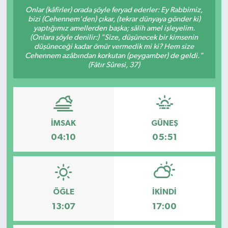
Onlar (kâfirler) orada şöyle feryad ederler: Ey Rabbimiz,
DÜNYA
bizi (Cehennem'den) çıkar, (tekrar dünyaya gönder ki)
yaptığımız amellerden başka; sâlih amel işleyelim.
(Onlara şöyle denilir:) "Size, düşünecek bir kimsenin
EGE
düşüneceği kadar ömür vermedik mi ki? Hem size
Cehennem azâbından korkutan (peygamber) de geldi."
(Fâtır Sûresi, 37)
EĞİTİM
EKOLOJİ VE ÇEVRE
BİLİM VE TEKNOLOJİ
İMSAK
GÜNEŞ
04:10
05:51
GENEL
GÜNDEM
ÖĞLE
İKINDI
HABERDE İNSAN
13:07
17:00
KÜLTÜR SANAT